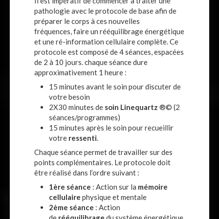
Il est impératif de commencer à traiter une
pathologie avec le protocole de base afin de
préparer le corps à ces nouvelles
fréquences, faire un rééquilibrage énergétique
et une ré-information cellulaire complète. Ce
protocole est composé de 4 séances, espacées
de 2 à 10 jours. chaque séance dure
approximativement 1 heure :
15 minutes avant le soin pour discuter de
votre besoin
2X30 minutes de
soin Linequartz
®© (2
séances/programmes)
15 minutes après le soin pour recueillir
votre
ressenti
.
Chaque séance permet de travailler sur des
points complémentaires. Le protocole doit
être réalisé dans l’ordre suivant :
1ère séance
: Action sur la
mémoire
cellulaire
physique et mentale
2ème séance
: Action
de
rééquilibrage
du système énergétique